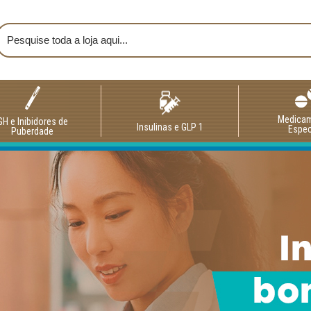
Medica
GH e Inibidores de
Insulinas e GLP 1
Espec
Puberdade