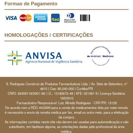
Formas de Pagamento
HOMOLOGAÇÕES / CERTIFICAÇÕES
S. Rodrigues Comércio de Produtos Farmacêuticos Ltda. | Av. Sete de Setembro, nº
4615 | Cep: 80.240-000 | Curitiba/PR
CNPJ: 82459116/0001-58 | I.E.: 10182672-48 | AFE: 021361-9 | Licença Sanitária:
183/2010
Farmacêutico Responsável: Luiz Alfredo Rodrigues - CRF/PR: 13129
De acordo com a RDC 44/2009 para a venda de medicamentos feita por meio remoto
é necessário o envio da receita médica por fax, email ou outro meio, para a efetivação
da compra.
As informações contidas neste site não devem ser usadas para automedicação e não
substituem, em hipótese alguma, as orientações dadas pelo profissional da área
médica.