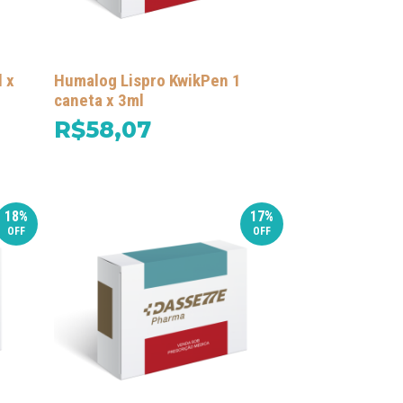
 x
Humalog Lispro KwikPen 1
caneta x 3ml
R$58,07
18%
17%