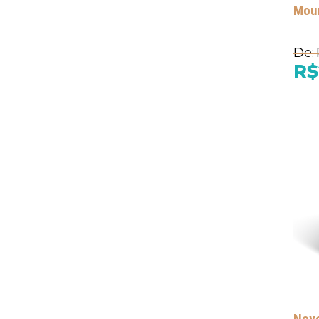
Moun
De:
R$
Novo