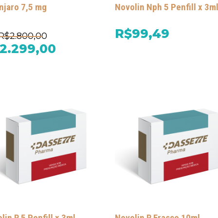
jaro 7,5 mg
Novolin Nph 5 Penfill x 3m
R$99,49
R$2.800,00
2.299,00
lin R 5 Penfill x 3ml
Novolin R Frasco 10ml