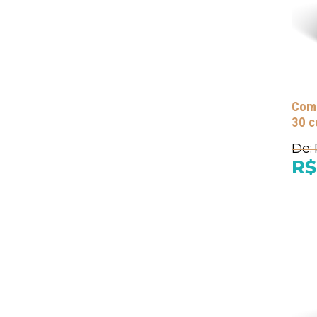
Comb
30 c
De:
R$