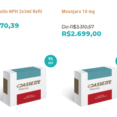
lin NPH 2x3ml Refil
Mounjaro 10 mg
70,39
De:
R$3.310,57
R$2.699,00
9%