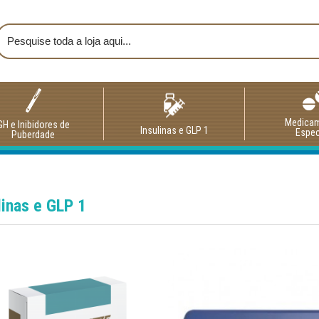
Medica
GH e Inibidores de
Insulinas e GLP 1
Espec
Puberdade
linas e GLP 1