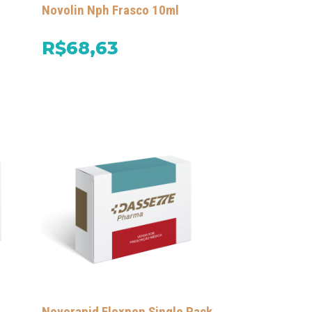
l
Novolin Nph Frasco 10ml
R$68,63
Novorapid Flexpen Single Pack