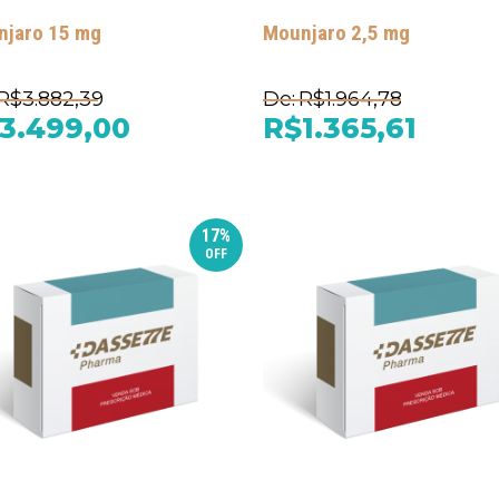
jaro 15 mg
Mounjaro 2,5 mg
R$3.882,39
De:
R$1.964,78
3.499,00
R$1.365,61
17%