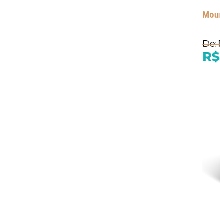
Moun
De:
R$