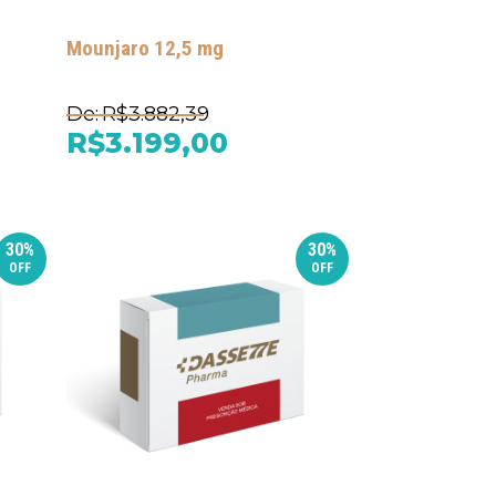
Mounjaro 12,5 mg
De:
R$3.882,39
R$3.199,00
30%
30%