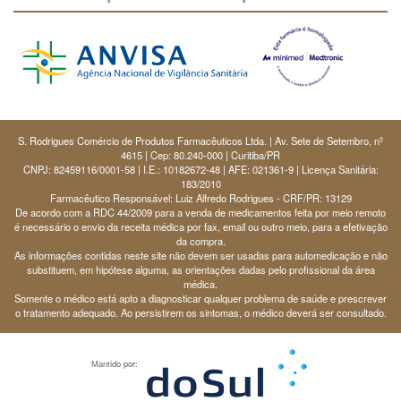
S. Rodrigues Comércio de Produtos Farmacêuticos Ltda. | Av. Sete de Setembro, nº
4615 | Cep: 80.240-000 | Curitiba/PR
CNPJ: 82459116/0001-58 | I.E.: 10182672-48 | AFE: 021361-9 | Licença Sanitária:
183/2010
Farmacêutico Responsável: Luiz Alfredo Rodrigues - CRF/PR: 13129
De acordo com a RDC 44/2009 para a venda de medicamentos feita por meio remoto
é necessário o envio da receita médica por fax, email ou outro meio, para a efetivação
da compra.
As informações contidas neste site não devem ser usadas para automedicação e não
substituem, em hipótese alguma, as orientações dadas pelo profissional da área
médica.
Somente o médico está apto a diagnosticar qualquer problema de saúde e prescrever
o tratamento adequado. Ao persistirem os sintomas, o médico deverá ser consultado.
Mantido por: