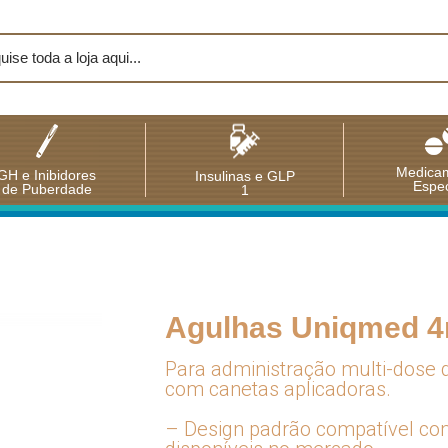
Medica
GH e Inibidores
Insulinas e GLP
Espec
de Puberdade
1
Agulhas Uniqmed 4
Para administração multi-dose d
com canetas aplicadoras.
– Design padrão compatível com