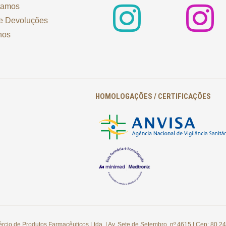
tamos
e Devoluções
nos
HOMOLOGAÇÕES / CERTIFICAÇÕES
cio de Produtos Farmacêuticos Ltda. | Av. Sete de Setembro, nº 4615 | Cep: 80.24