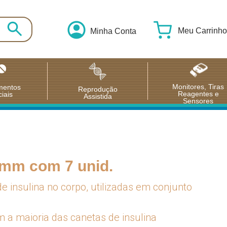
Meu Carrinho
Minha Conta
Monitores, Tiras
mentos
Reprodução
Reagentes e
iais
Assistida
Sensores
mm com 7 unid.
e insulina no corpo, utilizadas em conjunto
 a maioria das canetas de insulina