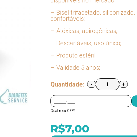
disponíveis no mercado.
– Bisel trifacetado, siliconizad
confortáveis;
– Atóxicas, apirogênicas;
– Descartáveis, uso único;
– Produto estéril;
– Validade 5 anos;
Quantidade:
-
+
Qual meu CEP?
R$7,00