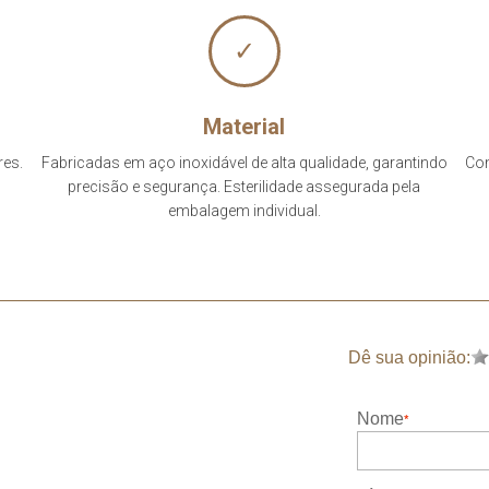
✓
Material
res.
Fabricadas em aço inoxidável de alta qualidade, garantindo
Com
precisão e segurança. Esterilidade assegurada pela
embalagem individual.
Dê sua opinião:
Nome