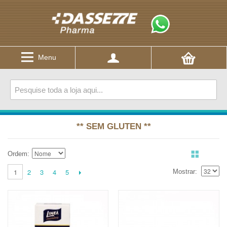
Menu
** SEM GLUTEN **
Ordem
2
3
4
5
1
Mostrar