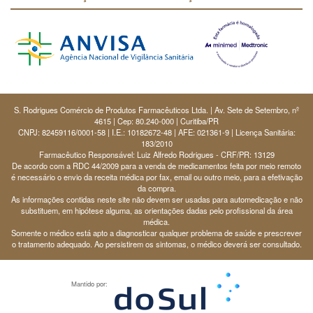
S. Rodrigues Comércio de Produtos Farmacêuticos Ltda. | Av. Sete de Setembro, nº
4615 | Cep: 80.240-000 | Curitiba/PR
CNPJ: 82459116/0001-58 | I.E.: 10182672-48 | AFE: 021361-9 | Licença Sanitária:
183/2010
Farmacêutico Responsável: Luiz Alfredo Rodrigues - CRF/PR: 13129
De acordo com a RDC 44/2009 para a venda de medicamentos feita por meio remoto
é necessário o envio da receita médica por fax, email ou outro meio, para a efetivação
da compra.
As informações contidas neste site não devem ser usadas para automedicação e não
substituem, em hipótese alguma, as orientações dadas pelo profissional da área
médica.
Somente o médico está apto a diagnosticar qualquer problema de saúde e prescrever
o tratamento adequado. Ao persistirem os sintomas, o médico deverá ser consultado.
Mantido por: