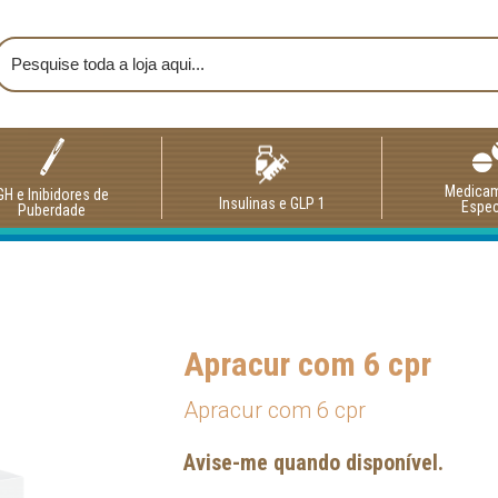
Medica
GH e Inibidores de
Insulinas e GLP 1
Espec
Puberdade
Apracur com 6 cpr
Apracur com 6 cpr
Avise-me quando disponível.