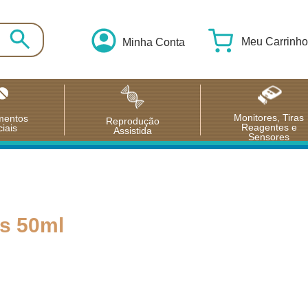
Meu Carrinho
Minha Conta
Monitores, Tiras
mentos
Reprodução
Reagentes e
iais
Assistida
Sensores
s 50ml