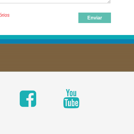
órios
Enviar