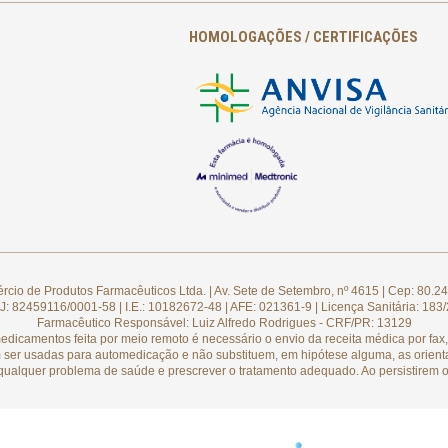
HOMOLOGAÇÕES / CERTIFICAÇÕES
cio de Produtos Farmacêuticos Ltda. | Av. Sete de Setembro, nº 4615 | Cep: 80.24
: 82459116/0001-58 | I.E.: 10182672-48 | AFE: 021361-9 | Licença Sanitária: 183
Farmacêutico Responsável: Luiz Alfredo Rodrigues - CRF/PR: 13129
camentos feita por meio remoto é necessário o envio da receita médica por fax, 
 ser usadas para automedicação e não substituem, em hipótese alguma, as orient
qualquer problema de saúde e prescrever o tratamento adequado. Ao persistirem o