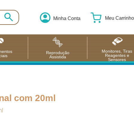
Meu Carrinho
Minha Conta
Monitores, Tiras
mentos
Reprodução
Reagentes e
iais
Assistida
Sensores
Inal com 20ml
ml