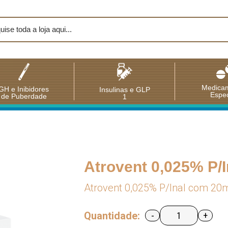
Medica
GH e Inibidores
Insulinas e GLP
Espec
de Puberdade
1
Atrovent 0,025% P/
Atrovent 0,025% P/Inal com 20
Quantidade:
-
+