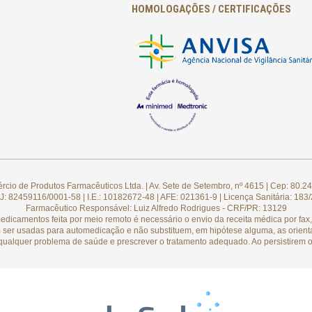
HOMOLOGAÇÕES / CERTIFICAÇÕES
cio de Produtos Farmacêuticos Ltda. | Av. Sete de Setembro, nº 4615 | Cep: 80.24
: 82459116/0001-58 | I.E.: 10182672-48 | AFE: 021361-9 | Licença Sanitária: 183
Farmacêutico Responsável: Luiz Alfredo Rodrigues - CRF/PR: 13129
camentos feita por meio remoto é necessário o envio da receita médica por fax, 
 ser usadas para automedicação e não substituem, em hipótese alguma, as orient
qualquer problema de saúde e prescrever o tratamento adequado. Ao persistirem o