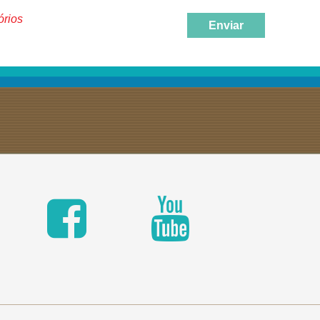
órios
Enviar