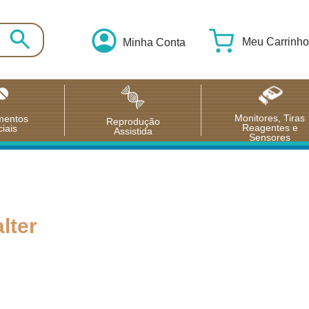
Meu Carrinho
Minha Conta
Monitores, Tiras
mentos
Reprodução
Reagentes e
iais
Assistida
Sensores
lter