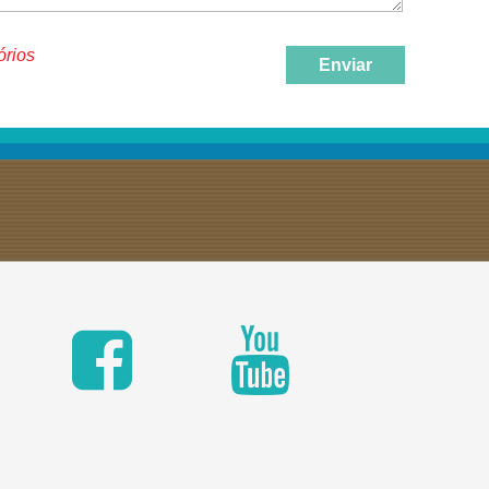
órios
Enviar