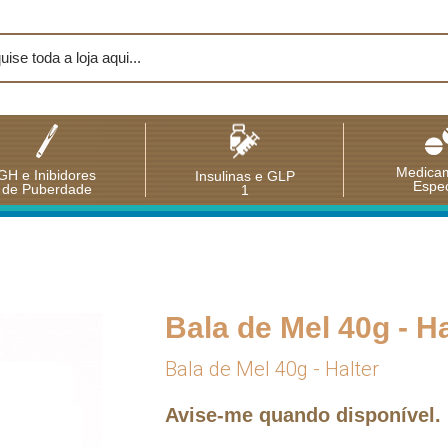
Medica
GH e Inibidores
Insulinas e GLP
Espec
de Puberdade
1
Bala de Mel 40g - Ha
Bala de Mel 40g - Halter
Avise-me quando disponível.