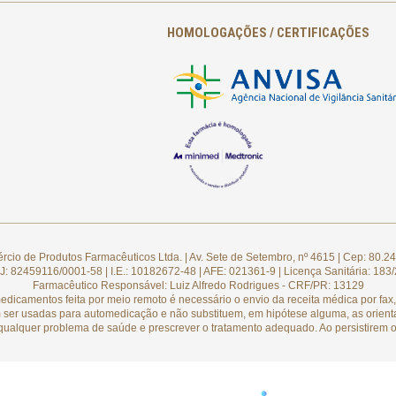
HOMOLOGAÇÕES / CERTIFICAÇÕES
cio de Produtos Farmacêuticos Ltda. | Av. Sete de Setembro, nº 4615 | Cep: 80.24
: 82459116/0001-58 | I.E.: 10182672-48 | AFE: 021361-9 | Licença Sanitária: 183
Farmacêutico Responsável: Luiz Alfredo Rodrigues - CRF/PR: 13129
camentos feita por meio remoto é necessário o envio da receita médica por fax, 
 ser usadas para automedicação e não substituem, em hipótese alguma, as orient
qualquer problema de saúde e prescrever o tratamento adequado. Ao persistirem o