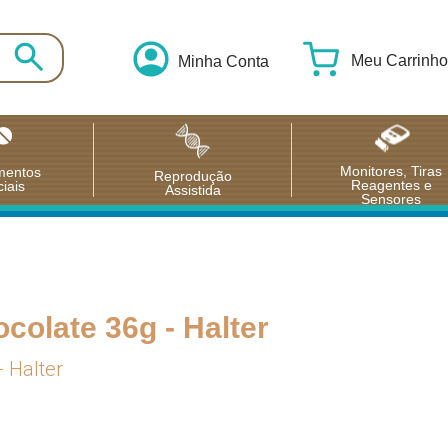
Meu Carrinho
Minha Conta
Monitores, Tiras
mentos
Reprodução
Reagentes e
iais
Assistida
Sensores
colate 36g - Halter
 Halter