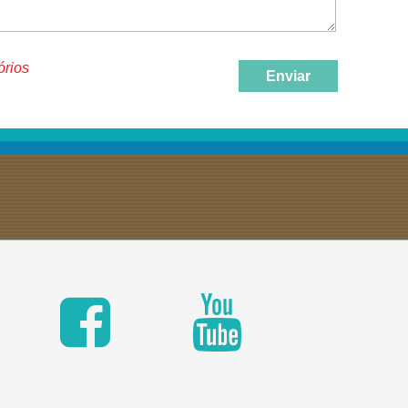
órios
Enviar