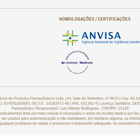
HOMOLOGAÇÕES / CERTIFICAÇÕES
cio de Produtos Farmacêuticos Ltda. | Av. Sete de Setembro, nº 4615 | Cep: 80.24
: 82459116/0001-58 | I.E.: 10182672-48 | AFE: 021361-9 | Licença Sanitária: 183
Farmacêutico Responsável: Luiz Alfredo Rodrigues - CRF/PR: 13129
camentos feita por meio remoto é necessário o envio da receita médica por fax, 
 ser usadas para automedicação e não substituem, em hipótese alguma, as orient
qualquer problema de saúde e prescrever o tratamento adequado. Ao persistirem o