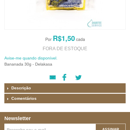
R$1,50
FORA DE ESTOQUE
Avise-me quando disponível.
Bananada 30g - Delakasa
Descrição
Comentários
Newsletter
ASSINAR