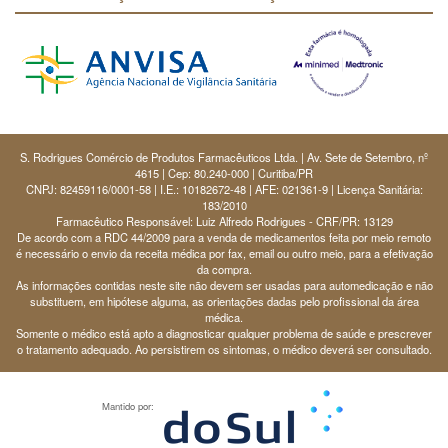
S. Rodrigues Comércio de Produtos Farmacêuticos Ltda. | Av. Sete de Setembro, nº
4615 | Cep: 80.240-000 | Curitiba/PR
CNPJ: 82459116/0001-58 | I.E.: 10182672-48 | AFE: 021361-9 | Licença Sanitária:
183/2010
Farmacêutico Responsável: Luiz Alfredo Rodrigues - CRF/PR: 13129
De acordo com a RDC 44/2009 para a venda de medicamentos feita por meio remoto
é necessário o envio da receita médica por fax, email ou outro meio, para a efetivação
da compra.
As informações contidas neste site não devem ser usadas para automedicação e não
substituem, em hipótese alguma, as orientações dadas pelo profissional da área
médica.
Somente o médico está apto a diagnosticar qualquer problema de saúde e prescrever
o tratamento adequado. Ao persistirem os sintomas, o médico deverá ser consultado.
Mantido por: