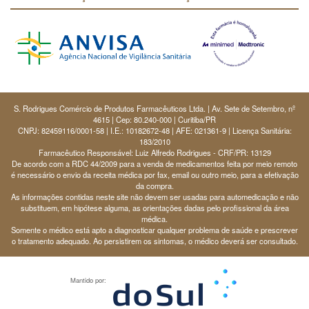
S. Rodrigues Comércio de Produtos Farmacêuticos Ltda. | Av. Sete de Setembro, nº
4615 | Cep: 80.240-000 | Curitiba/PR
CNPJ: 82459116/0001-58 | I.E.: 10182672-48 | AFE: 021361-9 | Licença Sanitária:
183/2010
Farmacêutico Responsável: Luiz Alfredo Rodrigues - CRF/PR: 13129
De acordo com a RDC 44/2009 para a venda de medicamentos feita por meio remoto
é necessário o envio da receita médica por fax, email ou outro meio, para a efetivação
da compra.
As informações contidas neste site não devem ser usadas para automedicação e não
substituem, em hipótese alguma, as orientações dadas pelo profissional da área
médica.
Somente o médico está apto a diagnosticar qualquer problema de saúde e prescrever
o tratamento adequado. Ao persistirem os sintomas, o médico deverá ser consultado.
Mantido por: