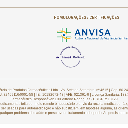
HOMOLOGAÇÕES / CERTIFICAÇÕES
cio de Produtos Farmacêuticos Ltda. | Av. Sete de Setembro, nº 4615 | Cep: 80.24
: 82459116/0001-58 | I.E.: 10182672-48 | AFE: 021361-9 | Licença Sanitária: 183
Farmacêutico Responsável: Luiz Alfredo Rodrigues - CRF/PR: 13129
camentos feita por meio remoto é necessário o envio da receita médica por fax, 
 ser usadas para automedicação e não substituem, em hipótese alguma, as orient
qualquer problema de saúde e prescrever o tratamento adequado. Ao persistirem o