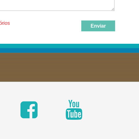
órios
Enviar