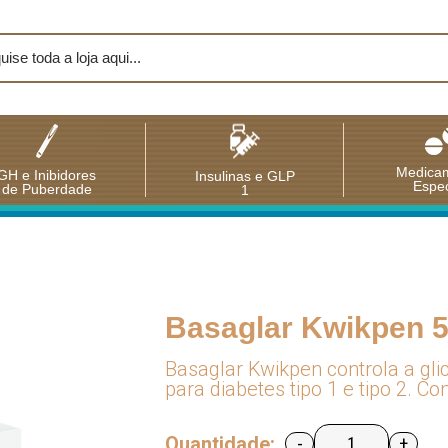
Medica
GH e Inibidores
Insulinas e GLP
Espec
de Puberdade
1
Basaglar Kwikpen 5
Basaglar Kwikpen controla a glic
para diabetes tipo 1 e tipo 2. C
Quantidade:
-
+