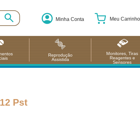
Meu Carrinho
Minha Conta
Monitores, Tiras
mentos
Reprodução
Reagentes e
iais
Assistida
Sensores
12 Pst