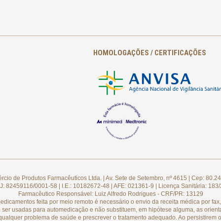
HOMOLOGAÇÕES / CERTIFICAÇÕES
cio de Produtos Farmacêuticos Ltda. | Av. Sete de Setembro, nº 4615 | Cep: 80.24
: 82459116/0001-58 | I.E.: 10182672-48 | AFE: 021361-9 | Licença Sanitária: 183
Farmacêutico Responsável: Luiz Alfredo Rodrigues - CRF/PR: 13129
camentos feita por meio remoto é necessário o envio da receita médica por fax, 
 ser usadas para automedicação e não substituem, em hipótese alguma, as orient
qualquer problema de saúde e prescrever o tratamento adequado. Ao persistirem o