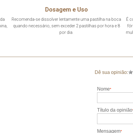
Dosagem e Uso
 da
Recomenda-se dissolver lentamente uma pastilha na boca
É c
mina,
quando necessário, sem exceder 2 pastilhas por hora e 8
fór
por dia.
mul
Dê sua opinião:
Nome
Título da opinião
Mensagem