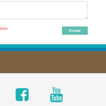
órios
Enviar