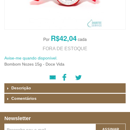
R$42,04
FORA DE ESTOQUE
Avise-me quando disponível.
Bombom Nozes 15g - Doce Vida
Descrição
Comentários
Newsletter
ASSINAR