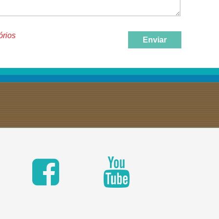
órios
Enviar