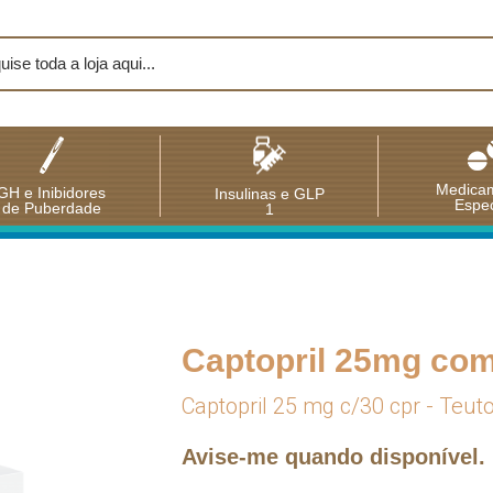
Medica
GH e Inibidores
Insulinas e GLP
Espec
de Puberdade
1
Captopril 25mg com 
Captopril 25 mg c/30 cpr - Teut
Avise-me quando disponível.