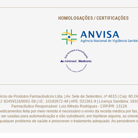
HOMOLOGAÇÕES / CERTIFICAÇÕES
cio de Produtos Farmacêuticos Ltda. | Av. Sete de Setembro, nº 4615 | Cep: 80.24
: 82459116/0001-58 | I.E.: 10182672-48 | AFE: 021361-9 | Licença Sanitária: 183
Farmacêutico Responsável: Luiz Alfredo Rodrigues - CRF/PR: 13129
camentos feita por meio remoto é necessário o envio da receita médica por fax, 
 ser usadas para automedicação e não substituem, em hipótese alguma, as orient
qualquer problema de saúde e prescrever o tratamento adequado. Ao persistirem o