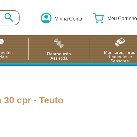
Meu Carrinho
Minha Conta
Monitores, Tiras
mentos
Reprodução
Reagentes e
iais
Assistida
Sensores
30 cpr - Teuto
o