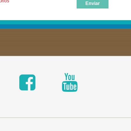
órios
Enviar