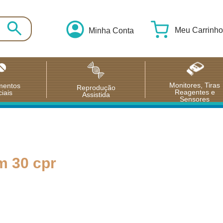
Meu Carrinho
Minha Conta
Monitores, Tiras
mentos
Reprodução
Reagentes e
iais
Assistida
Sensores
m 30 cpr