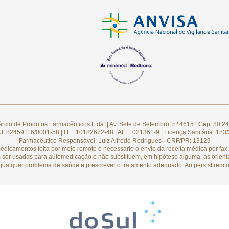
cio de Produtos Farmacêuticos Ltda. | Av. Sete de Setembro, nº 4615 | Cep: 80.24
: 82459116/0001-58 | I.E.: 10182672-48 | AFE: 021361-9 | Licença Sanitária: 183
Farmacêutico Responsável: Luiz Alfredo Rodrigues - CRF/PR: 13129
camentos feita por meio remoto é necessário o envio da receita médica por fax, 
 ser usadas para automedicação e não substituem, em hipótese alguma, as orient
qualquer problema de saúde e prescrever o tratamento adequado. Ao persistirem o