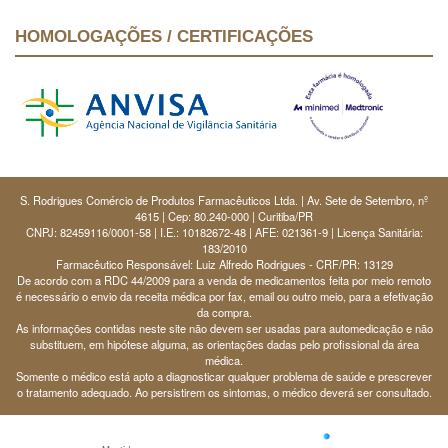
HOMOLOGAÇÕES / CERTIFICAÇÕES
S. Rodrigues Comércio de Produtos Farmacêuticos Ltda. | Av. Sete de Setembro, nº
4615 | Cep: 80.240-000 | Curitiba/PR
CNPJ: 82459116/0001-58 | I.E.: 10182672-48 | AFE: 021361-9 | Licença Sanitária:
183/2010
Farmacêutico Responsável: Luiz Alfredo Rodrigues - CRF/PR: 13129
De acordo com a RDC 44/2009 para a venda de medicamentos feita por meio remoto
é necessário o envio da receita médica por fax, email ou outro meio, para a efetivação
da compra.
As informações contidas neste site não devem ser usadas para automedicação e não
substituem, em hipótese alguma, as orientações dadas pelo profissional da área
médica.
Somente o médico está apto a diagnosticar qualquer problema de saúde e prescrever
o tratamento adequado. Ao persistirem os sintomas, o médico deverá ser consultado.