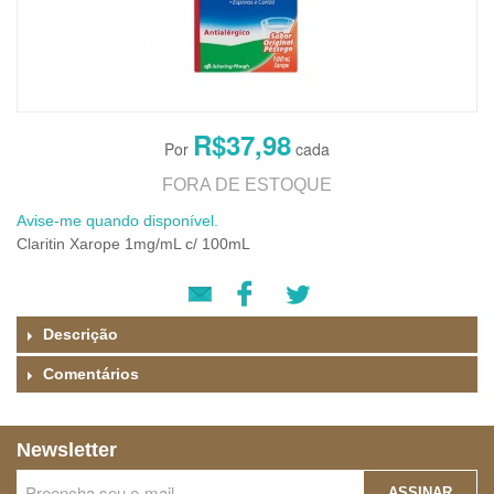
R$37,98
FORA DE ESTOQUE
Avise-me quando disponível.
Claritin Xarope 1mg/mL c/ 100mL
Descrição
Comentários
Newsletter
ASSINAR