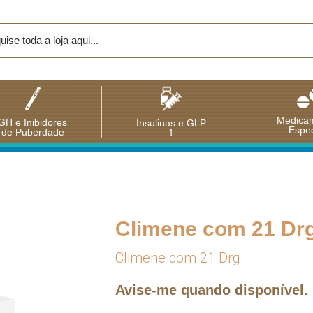
Medica
GH e Inibidores
Insulinas e GLP
Espec
de Puberdade
1
Climene com 21 Dr
Climene com 21 Drg
Avise-me quando disponível.