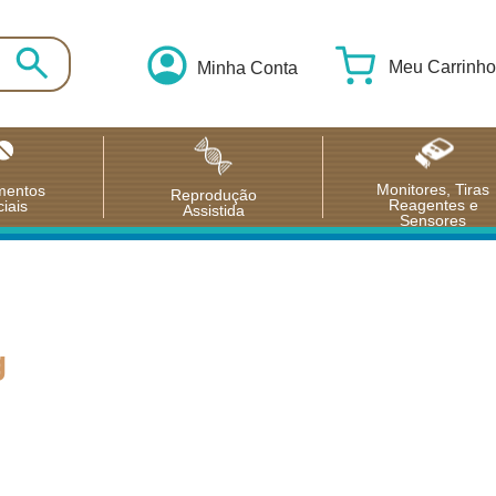
Meu Carrinho
Minha Conta
Monitores, Tiras
mentos
Reprodução
Reagentes e
iais
Assistida
Sensores
g