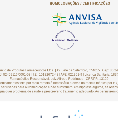
HOMOLOGAÇÕES / CERTIFICAÇÕES
cio de Produtos Farmacêuticos Ltda. | Av. Sete de Setembro, nº 4615 | Cep: 80.24
: 82459116/0001-58 | I.E.: 10182672-48 | AFE: 021361-9 | Licença Sanitária: 183
Farmacêutico Responsável: Luiz Alfredo Rodrigues - CRF/PR: 13129
camentos feita por meio remoto é necessário o envio da receita médica por fax, 
 ser usadas para automedicação e não substituem, em hipótese alguma, as orient
qualquer problema de saúde e prescrever o tratamento adequado. Ao persistirem o