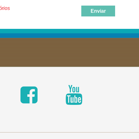
órios
Enviar