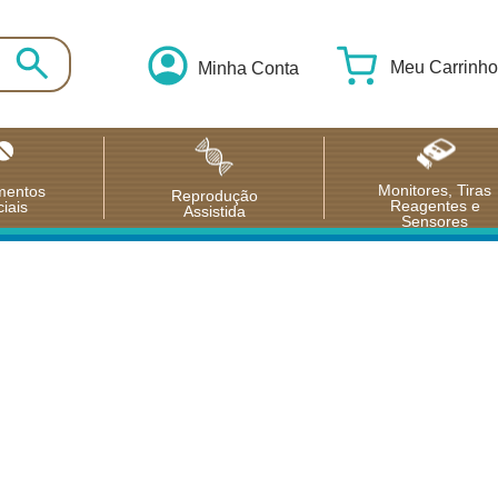
Meu Carrinho
Minha Conta
Monitores, Tiras
mentos
Reprodução
Reagentes e
iais
Assistida
Sensores