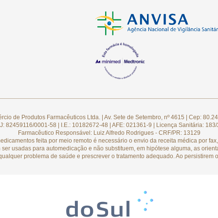
cio de Produtos Farmacêuticos Ltda. | Av. Sete de Setembro, nº 4615 | Cep: 80.24
: 82459116/0001-58 | I.E.: 10182672-48 | AFE: 021361-9 | Licença Sanitária: 183
Farmacêutico Responsável: Luiz Alfredo Rodrigues - CRF/PR: 13129
camentos feita por meio remoto é necessário o envio da receita médica por fax, 
 ser usadas para automedicação e não substituem, em hipótese alguma, as orient
qualquer problema de saúde e prescrever o tratamento adequado. Ao persistirem o