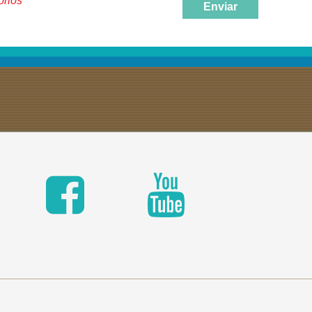
órios
Enviar