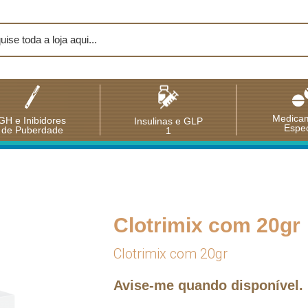
Medica
GH e Inibidores
Insulinas e GLP
Espec
de Puberdade
1
Clotrimix com 20gr
Clotrimix com 20gr
Avise-me quando disponível.