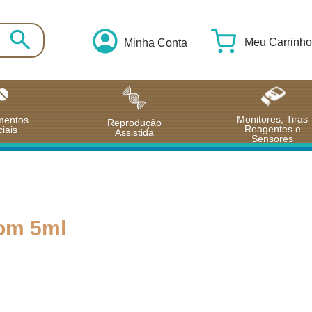
Meu Carrinho
Minha Conta
Monitores, Tiras
mentos
Reprodução
Reagentes e
iais
Assistida
Sensores
com 5ml