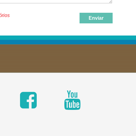
órios
Enviar