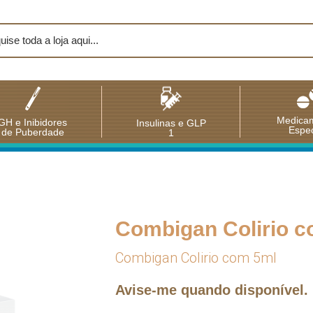
Medica
GH e Inibidores
Insulinas e GLP
Espec
de Puberdade
1
Combigan Colirio 
Combigan Colirio com 5ml
Avise-me quando disponível.