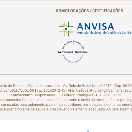
HOMOLOGAÇÕES / CERTIFICAÇÕES
cio de Produtos Farmacêuticos Ltda. | Av. Sete de Setembro, nº 4615 | Cep: 80.24
: 82459116/0001-58 | I.E.: 10182672-48 | AFE: 021361-9 | Licença Sanitária: 183
Farmacêutico Responsável: Luiz Alfredo Rodrigues - CRF/PR: 13129
camentos feita por meio remoto é necessário o envio da receita médica por fax, 
 ser usadas para automedicação e não substituem, em hipótese alguma, as orient
qualquer problema de saúde e prescrever o tratamento adequado. Ao persistirem o