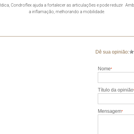
dica,
Condroflex ajuda a fortalecer as articulações e pode reduzir
Ambo
a inflamação, melhorando a mobilidade.
Dê sua opinião:
Nome
Título da opinião
Mensagem