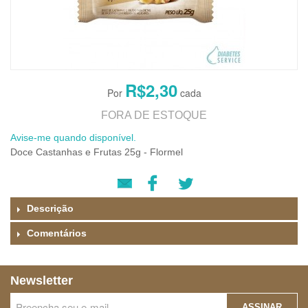
R$2,30
FORA DE ESTOQUE
Avise-me quando disponível.
Doce Castanhas e Frutas 25g - Flormel
Descrição
Comentários
Newsletter
ASSINAR