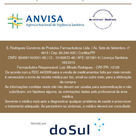
S. Rodrigues Comércio de Produtos Farmacêuticos Ltda. | Av. Sete de Setembro, nº
4615 | Cep: 80.240-000 | Curitiba/PR
CNPJ: 82459116/0001-58 | I.E.: 10182672-48 | AFE: 021361-9 | Licença Sanitária:
183/2010
Farmacêutico Responsável: Luiz Alfredo Rodrigues - CRF/PR: 13129
De acordo com a RDC 44/2009 para a venda de medicamentos feita por meio remoto
é necessário o envio da receita médica por fax, email ou outro meio, para a efetivação
da compra.
As informações contidas neste site não devem ser usadas para automedicação e não
substituem, em hipótese alguma, as orientações dadas pelo profissional da área
médica.
Somente o médico está apto a diagnosticar qualquer problema de saúde e prescrever
o tratamento adequado. Ao persistirem os sintomas, o médico deverá ser consultado.
Mantido por: