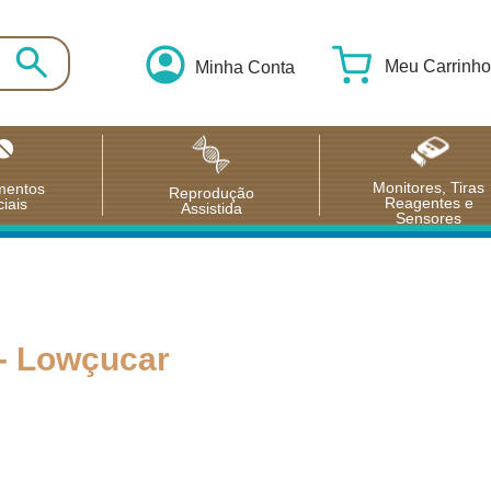
Meu Carrinho
Minha Conta
Monitores, Tiras
mentos
Reprodução
Reagentes e
iais
Assistida
Sensores
 - Lowçucar