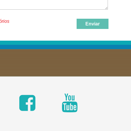
órios
Enviar