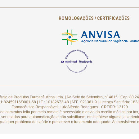
HOMOLOGAÇÕES / CERTIFICAÇÕES
cio de Produtos Farmacêuticos Ltda. | Av. Sete de Setembro, nº 4615 | Cep: 80.24
: 82459116/0001-58 | I.E.: 10182672-48 | AFE: 021361-9 | Licença Sanitária: 183
Farmacêutico Responsável: Luiz Alfredo Rodrigues - CRF/PR: 13129
camentos feita por meio remoto é necessário o envio da receita médica por fax, 
 ser usadas para automedicação e não substituem, em hipótese alguma, as orient
qualquer problema de saúde e prescrever o tratamento adequado. Ao persistirem o