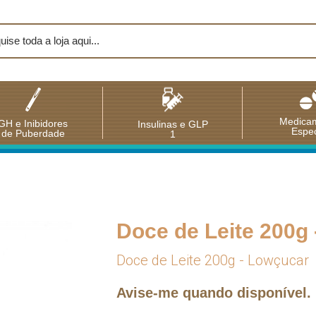
Medica
GH e Inibidores
Insulinas e GLP
Espec
de Puberdade
1
Doce de Leite 200g
Doce de Leite 200g - Lowçucar
Avise-me quando disponível.