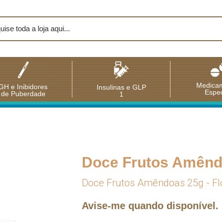
Medica
GH e Inibidores
Insulinas e GLP
Espec
de Puberdade
1
Doce Frutos Amêndo
Doce Frutos Amêndoas 25g - Fl
Avise-me quando disponível.