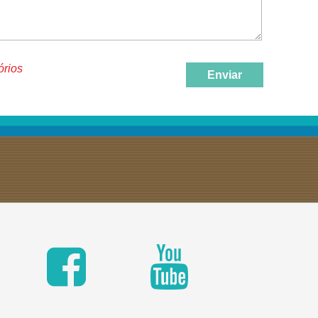
órios
Enviar