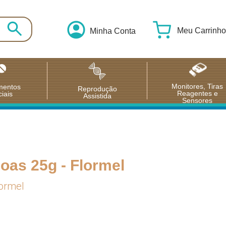
Meu Carrinho
Minha Conta
Monitores, Tiras
mentos
Reprodução
Reagentes e
iais
Assistida
Sensores
as 25g - Flormel
ormel