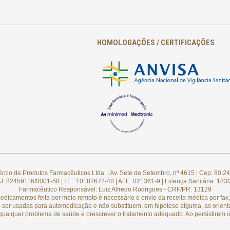
HOMOLOGAÇÕES / CERTIFICAÇÕES
cio de Produtos Farmacêuticos Ltda. | Av. Sete de Setembro, nº 4615 | Cep: 80.24
: 82459116/0001-58 | I.E.: 10182672-48 | AFE: 021361-9 | Licença Sanitária: 183
Farmacêutico Responsável: Luiz Alfredo Rodrigues - CRF/PR: 13129
camentos feita por meio remoto é necessário o envio da receita médica por fax, 
 ser usadas para automedicação e não substituem, em hipótese alguma, as orient
qualquer problema de saúde e prescrever o tratamento adequado. Ao persistirem o