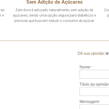
Sem Adição de Açúcares
ras
Este doce é adoçado naturalmente, sem adição de
Com
r e
açúcares, sendo uma opção segura para diabéticos e
p
pessoas que buscam reduzir o consumo de açúcar.
Dê sua opinião:
Nome
Título da opinião
Mensagem