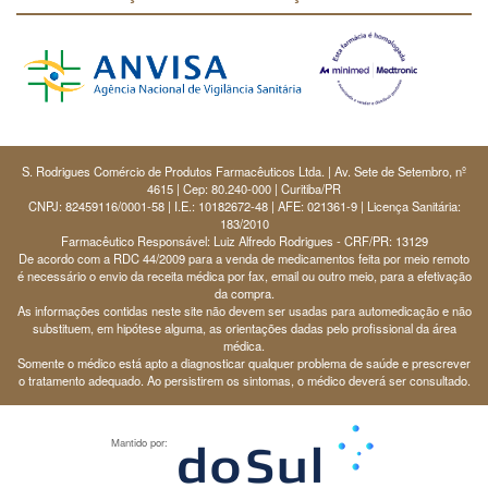
S. Rodrigues Comércio de Produtos Farmacêuticos Ltda. | Av. Sete de Setembro, nº
4615 | Cep: 80.240-000 | Curitiba/PR
CNPJ: 82459116/0001-58 | I.E.: 10182672-48 | AFE: 021361-9 | Licença Sanitária:
183/2010
Farmacêutico Responsável: Luiz Alfredo Rodrigues - CRF/PR: 13129
De acordo com a RDC 44/2009 para a venda de medicamentos feita por meio remoto
é necessário o envio da receita médica por fax, email ou outro meio, para a efetivação
da compra.
As informações contidas neste site não devem ser usadas para automedicação e não
substituem, em hipótese alguma, as orientações dadas pelo profissional da área
médica.
Somente o médico está apto a diagnosticar qualquer problema de saúde e prescrever
o tratamento adequado. Ao persistirem os sintomas, o médico deverá ser consultado.
Mantido por: