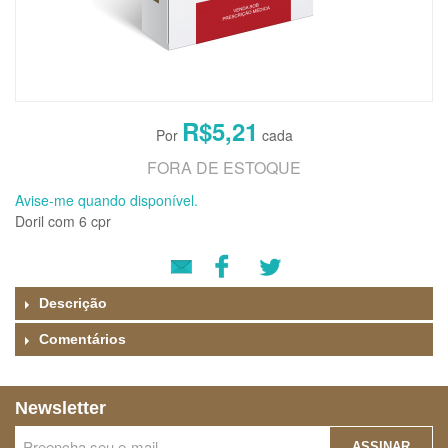
R$5,21
FORA DE ESTOQUE
Avise-me quando disponível.
Doril com 6 cpr
Descrição
Comentários
Newsletter
ASSINAR