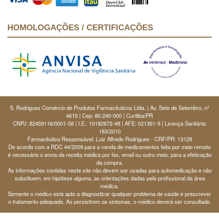
HOMOLOGAÇÕES / CERTIFICAÇÕES
S. Rodrigues Comércio de Produtos Farmacêuticos Ltda. | Av. Sete de Setembro, nº
4615 | Cep: 80.240-000 | Curitiba/PR
CNPJ: 82459116/0001-58 | I.E.: 10182672-48 | AFE: 021361-9 | Licença Sanitária:
183/2010
Farmacêutico Responsável: Luiz Alfredo Rodrigues - CRF/PR: 13129
De acordo com a RDC 44/2009 para a venda de medicamentos feita por meio remoto
é necessário o envio da receita médica por fax, email ou outro meio, para a efetivação
da compra.
As informações contidas neste site não devem ser usadas para automedicação e não
substituem, em hipótese alguma, as orientações dadas pelo profissional da área
médica.
Somente o médico está apto a diagnosticar qualquer problema de saúde e prescrever
o tratamento adequado. Ao persistirem os sintomas, o médico deverá ser consultado.