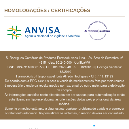
HOMOLOGAÇÕES / CERTIFICAÇÕES
S. Rodrigues Comércio de Produtos Farmacêuticos Ltda. | Av. Sete de Setembro, nº
4615 | Cep: 80.240-000 | Curitiba/PR
CNPJ: 82459116/0001-58 | I.E.: 10182672-48 | AFE: 021361-9 | Licença Sanitária:
183/2010
Farmacêutico Responsável: Luiz Alfredo Rodrigues - CRF/PR: 13129
De acordo com a RDC 44/2009 para a venda de medicamentos feita por meio remoto
é necessário o envio da receita médica por fax, email ou outro meio, para a efetivação
da compra.
As informações contidas neste site não devem ser usadas para automedicação e não
substituem, em hipótese alguma, as orientações dadas pelo profissional da área
médica.
Somente o médico está apto a diagnosticar qualquer problema de saúde e prescrever
o tratamento adequado. Ao persistirem os sintomas, o médico deverá ser consultado.