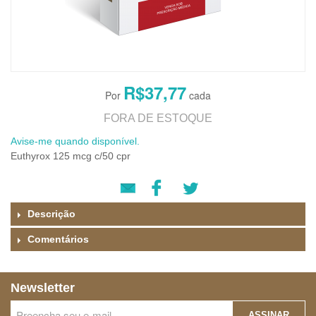
R$37,77
FORA DE ESTOQUE
Avise-me quando disponível.
Euthyrox 125 mcg c/50 cpr
Descrição
Comentários
Newsletter
ASSINAR