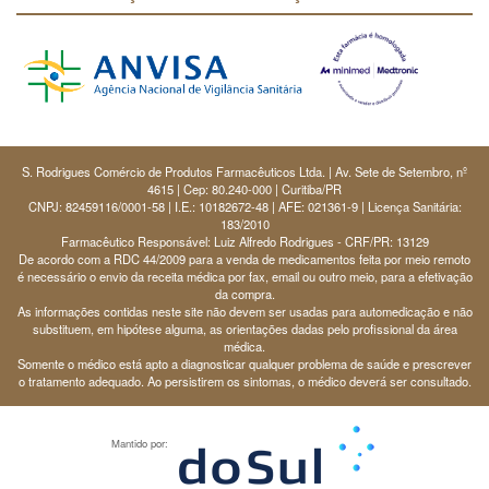
S. Rodrigues Comércio de Produtos Farmacêuticos Ltda. | Av. Sete de Setembro, nº
4615 | Cep: 80.240-000 | Curitiba/PR
CNPJ: 82459116/0001-58 | I.E.: 10182672-48 | AFE: 021361-9 | Licença Sanitária:
183/2010
Farmacêutico Responsável: Luiz Alfredo Rodrigues - CRF/PR: 13129
De acordo com a RDC 44/2009 para a venda de medicamentos feita por meio remoto
é necessário o envio da receita médica por fax, email ou outro meio, para a efetivação
da compra.
As informações contidas neste site não devem ser usadas para automedicação e não
substituem, em hipótese alguma, as orientações dadas pelo profissional da área
médica.
Somente o médico está apto a diagnosticar qualquer problema de saúde e prescrever
o tratamento adequado. Ao persistirem os sintomas, o médico deverá ser consultado.
Mantido por: