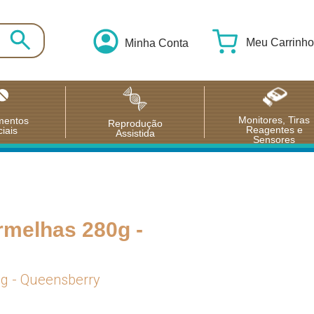
Meu Carrinho
Minha Conta
Monitores, Tiras
mentos
Reprodução
Reagentes e
iais
Assistida
Sensores
rmelhas 280g -
0g - Queensberry