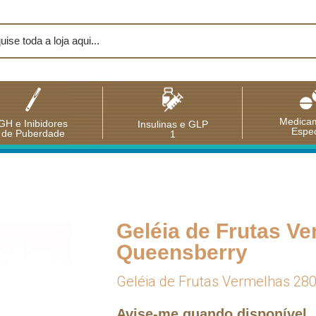
Medica
GH e Inibidores
Insulinas e GLP
Espec
de Puberdade
1
Geléia de Frutas Ve
Queensberry
Geléia de Frutas Vermelhas 28
Avise-me quando disponível.