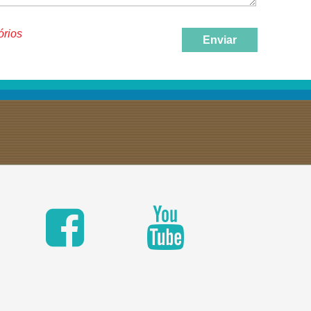
órios
Enviar