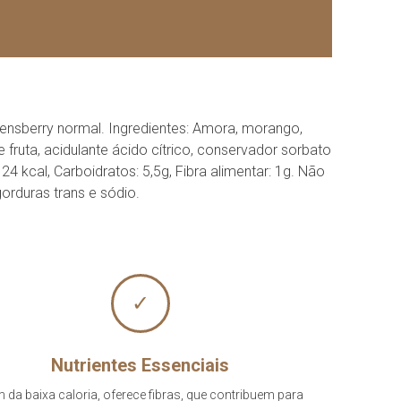
nsberry normal. Ingredientes: Amora, morango,
de fruta, acidulante ácido cítrico, conservador sorbato
 kcal, Carboidratos: 5,5g, Fibra alimentar: 1g. Não
gorduras trans e sódio.
✓
Nutrientes Essenciais
 da baixa caloria, oferece fibras, que contribuem para