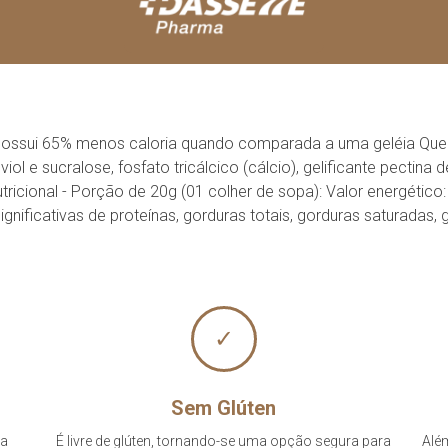
 Possui 65% menos caloria quando comparada a uma geléia Quee
ol e sucralose, fosfato tricálcico (cálcio), gelificante pectina 
onal - Porção de 20g (01 colher de sopa): Valor energético: 24
nificativas de proteínas, gorduras totais, gorduras saturadas, 
✓
Sem Glúten
ia
É livre de glúten, tornando-se uma opção segura para
Além