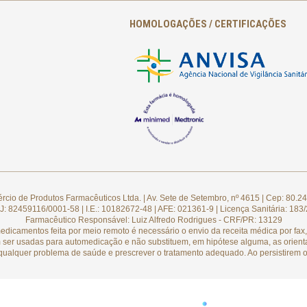
HOMOLOGAÇÕES / CERTIFICAÇÕES
cio de Produtos Farmacêuticos Ltda. | Av. Sete de Setembro, nº 4615 | Cep: 80.24
: 82459116/0001-58 | I.E.: 10182672-48 | AFE: 021361-9 | Licença Sanitária: 183
Farmacêutico Responsável: Luiz Alfredo Rodrigues - CRF/PR: 13129
camentos feita por meio remoto é necessário o envio da receita médica por fax, 
 ser usadas para automedicação e não substituem, em hipótese alguma, as orient
qualquer problema de saúde e prescrever o tratamento adequado. Ao persistirem o