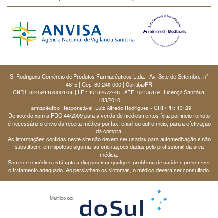
S. Rodrigues Comércio de Produtos Farmacêuticos Ltda. | Av. Sete de Setembro, nº
4615 | Cep: 80.240-000 | Curitiba/PR
CNPJ: 82459116/0001-58 | I.E.: 10182672-48 | AFE: 021361-9 | Licença Sanitária:
183/2010
Farmacêutico Responsável: Luiz Alfredo Rodrigues - CRF/PR: 13129
De acordo com a RDC 44/2009 para a venda de medicamentos feita por meio remoto
é necessário o envio da receita médica por fax, email ou outro meio, para a efetivação
da compra.
As informações contidas neste site não devem ser usadas para automedicação e não
substituem, em hipótese alguma, as orientações dadas pelo profissional da área
médica.
Somente o médico está apto a diagnosticar qualquer problema de saúde e prescrever
o tratamento adequado. Ao persistirem os sintomas, o médico deverá ser consultado.
Mantido por: