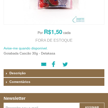
R$1,50
FORA DE ESTOQUE
Avise-me quando disponível.
Goiabada Cascão 30g - Delakasa
Descrição
Comentários
Newsletter
ASSINAR