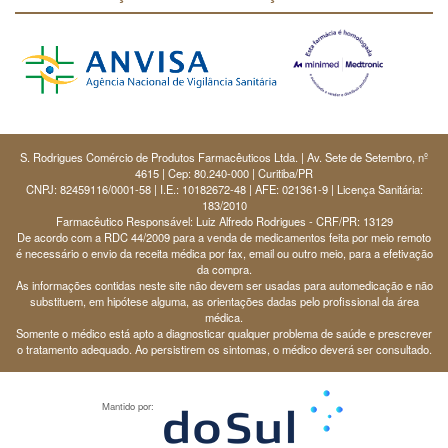
S. Rodrigues Comércio de Produtos Farmacêuticos Ltda. | Av. Sete de Setembro, nº
4615 | Cep: 80.240-000 | Curitiba/PR
CNPJ: 82459116/0001-58 | I.E.: 10182672-48 | AFE: 021361-9 | Licença Sanitária:
183/2010
Farmacêutico Responsável: Luiz Alfredo Rodrigues - CRF/PR: 13129
De acordo com a RDC 44/2009 para a venda de medicamentos feita por meio remoto
é necessário o envio da receita médica por fax, email ou outro meio, para a efetivação
da compra.
As informações contidas neste site não devem ser usadas para automedicação e não
substituem, em hipótese alguma, as orientações dadas pelo profissional da área
médica.
Somente o médico está apto a diagnosticar qualquer problema de saúde e prescrever
o tratamento adequado. Ao persistirem os sintomas, o médico deverá ser consultado.
Mantido por: