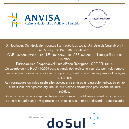
S. Rodrigues Comércio de Produtos Farmacêuticos Ltda. | Av. Sete de Setembro, nº
4615 | Cep: 80.240-000 | Curitiba/PR
CNPJ: 82459116/0001-58 | I.E.: 10182672-48 | AFE: 021361-9 | Licença Sanitária:
183/2010
Farmacêutico Responsável: Luiz Alfredo Rodrigues - CRF/PR: 13129
De acordo com a RDC 44/2009 para a venda de medicamentos feita por meio remoto
é necessário o envio da receita médica por fax, email ou outro meio, para a efetivação
da compra.
As informações contidas neste site não devem ser usadas para automedicação e não
substituem, em hipótese alguma, as orientações dadas pelo profissional da área
médica.
Somente o médico está apto a diagnosticar qualquer problema de saúde e prescrever
o tratamento adequado. Ao persistirem os sintomas, o médico deverá ser consultado.
Mantido por: