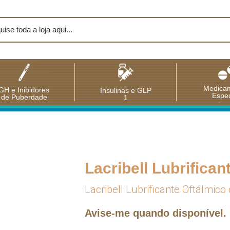
Medica
GH e Inibidores
Insulinas e GLP
Espec
de Puberdade
1
Lacribell Lubrifica
Lacribell Lubrificante Oftálmic
Avise-me quando disponível.