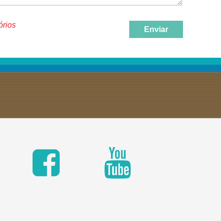
órios
Enviar