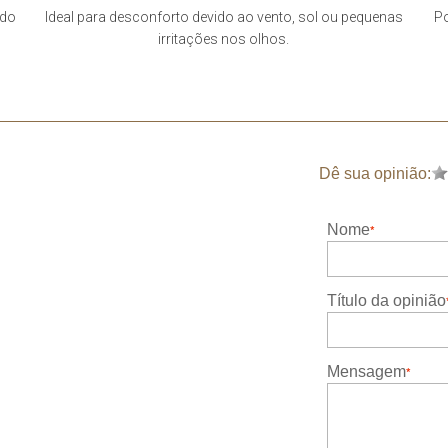
ido
Ideal para desconforto devido ao vento, sol ou pequenas
P
irritações nos olhos.
Dê sua opinião:
Nome
Título da opinião
Mensagem