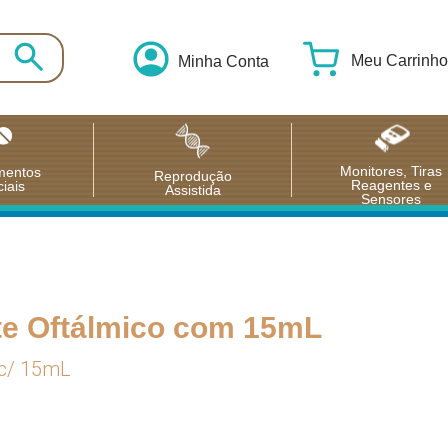
Meu Carrinho
Minha Conta
Monitores, Tiras
mentos
Reprodução
Reagentes e
iais
Assistida
Sensores
nte Oftálmico com 15mL
o c/ 15mL