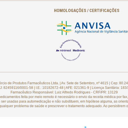
HOMOLOGAÇÕES / CERTIFICAÇÕES
cio de Produtos Farmacêuticos Ltda. | Av. Sete de Setembro, nº 4615 | Cep: 80.24
: 82459116/0001-58 | I.E.: 10182672-48 | AFE: 021361-9 | Licença Sanitária: 183
Farmacêutico Responsável: Luiz Alfredo Rodrigues - CRF/PR: 13129
camentos feita por meio remoto é necessário o envio da receita médica por fax, 
 ser usadas para automedicação e não substituem, em hipótese alguma, as orient
qualquer problema de saúde e prescrever o tratamento adequado. Ao persistirem o