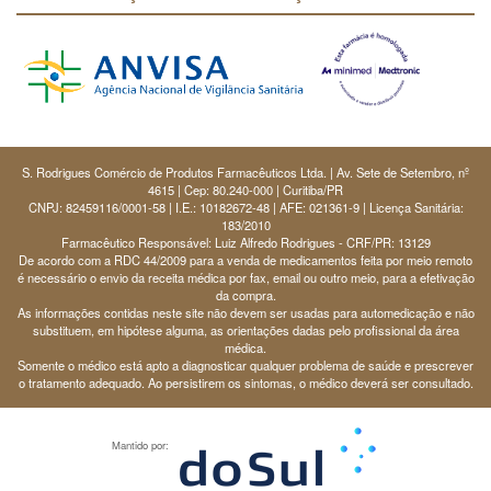
S. Rodrigues Comércio de Produtos Farmacêuticos Ltda. | Av. Sete de Setembro, nº
4615 | Cep: 80.240-000 | Curitiba/PR
CNPJ: 82459116/0001-58 | I.E.: 10182672-48 | AFE: 021361-9 | Licença Sanitária:
183/2010
Farmacêutico Responsável: Luiz Alfredo Rodrigues - CRF/PR: 13129
De acordo com a RDC 44/2009 para a venda de medicamentos feita por meio remoto
é necessário o envio da receita médica por fax, email ou outro meio, para a efetivação
da compra.
As informações contidas neste site não devem ser usadas para automedicação e não
substituem, em hipótese alguma, as orientações dadas pelo profissional da área
médica.
Somente o médico está apto a diagnosticar qualquer problema de saúde e prescrever
o tratamento adequado. Ao persistirem os sintomas, o médico deverá ser consultado.
Mantido por: