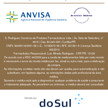
S. Rodrigues Comércio de Produtos Farmacêuticos Ltda. | Av. Sete de Setembro, nº
4615 | Cep: 80.240-000 | Curitiba/PR
CNPJ: 82459116/0001-58 | I.E.: 10182672-48 | AFE: 021361-9 | Licença Sanitária:
183/2010
Farmacêutico Responsável: Luiz Alfredo Rodrigues - CRF/PR: 13129
De acordo com a RDC 44/2009 para a venda de medicamentos feita por meio remoto
é necessário o envio da receita médica por fax, email ou outro meio, para a efetivação
da compra.
As informações contidas neste site não devem ser usadas para automedicação e não
substituem, em hipótese alguma, as orientações dadas pelo profissional da área
médica.
Somente o médico está apto a diagnosticar qualquer problema de saúde e prescrever
o tratamento adequado. Ao persistirem os sintomas, o médico deverá ser consultado.
Mantido por: