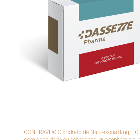
CONTRAVE® Cloridrato de Naltrexona 8mg + Clo
com obesidade ou sobrepeso, que tenham algum