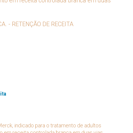
rito em receita controlada branca em duas
A. - RETENÇÃO DE RECEITA
ita
rck, indicado para o tratamento de adultos
 em receita controlada branca em duas vias