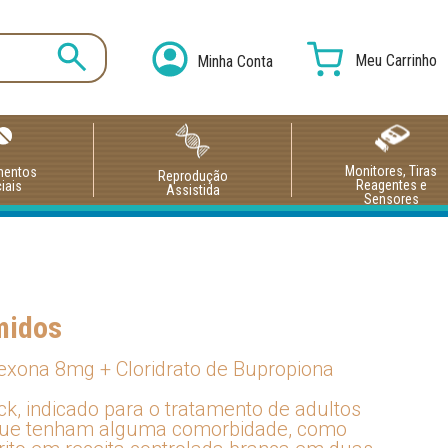
Meu Carrinho
Minha Conta
Monitores, Tiras
mentos
Reprodução
Reagentes e
iais
Assistida
Sensores
midos
exona 8mg + Cloridrato de Bupropiona
, indicado para o tratamento de adultos
que tenham alguma comorbidade, como