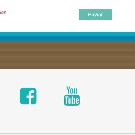
ios
Enviar