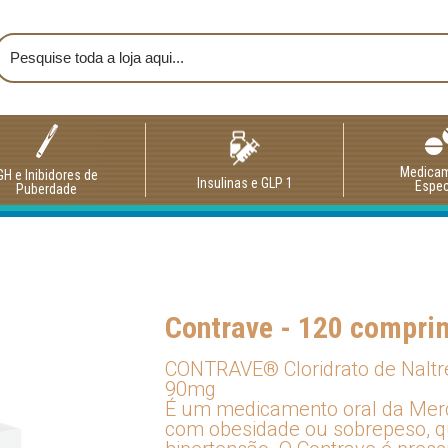
Medica
GH e Inibidores de
Insulinas e GLP 1
Espec
Puberdade
Contrave - 120 compri
CONTRAVE® Cloridrato de Naltr
90mg
É um medicamento oral da Merck
com obesidade ou sobrepeso, 