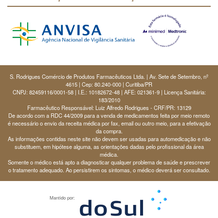
S. Rodrigues Comércio de Produtos Farmacêuticos Ltda. | Av. Sete de Setembro, nº
4615 | Cep: 80.240-000 | Curitiba/PR
CNPJ: 82459116/0001-58 | I.E.: 10182672-48 | AFE: 021361-9 | Licença Sanitária:
183/2010
Farmacêutico Responsável: Luiz Alfredo Rodrigues - CRF/PR: 13129
De acordo com a RDC 44/2009 para a venda de medicamentos feita por meio remoto
é necessário o envio da receita médica por fax, email ou outro meio, para a efetivação
da compra.
As informações contidas neste site não devem ser usadas para automedicação e não
substituem, em hipótese alguma, as orientações dadas pelo profissional da área
médica.
Somente o médico está apto a diagnosticar qualquer problema de saúde e prescrever
o tratamento adequado. Ao persistirem os sintomas, o médico deverá ser consultado.
Mantido por: