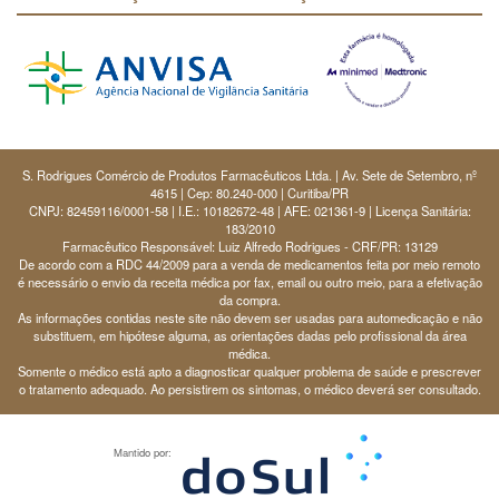
S. Rodrigues Comércio de Produtos Farmacêuticos Ltda. | Av. Sete de Setembro, nº
4615 | Cep: 80.240-000 | Curitiba/PR
CNPJ: 82459116/0001-58 | I.E.: 10182672-48 | AFE: 021361-9 | Licença Sanitária:
183/2010
Farmacêutico Responsável: Luiz Alfredo Rodrigues - CRF/PR: 13129
De acordo com a RDC 44/2009 para a venda de medicamentos feita por meio remoto
é necessário o envio da receita médica por fax, email ou outro meio, para a efetivação
da compra.
As informações contidas neste site não devem ser usadas para automedicação e não
substituem, em hipótese alguma, as orientações dadas pelo profissional da área
médica.
Somente o médico está apto a diagnosticar qualquer problema de saúde e prescrever
o tratamento adequado. Ao persistirem os sintomas, o médico deverá ser consultado.
Mantido por: