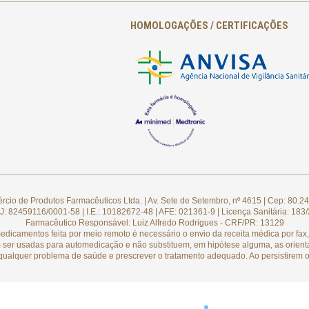
HOMOLOGAÇÕES / CERTIFICAÇÕES
cio de Produtos Farmacêuticos Ltda. | Av. Sete de Setembro, nº 4615 | Cep: 80.24
: 82459116/0001-58 | I.E.: 10182672-48 | AFE: 021361-9 | Licença Sanitária: 183
Farmacêutico Responsável: Luiz Alfredo Rodrigues - CRF/PR: 13129
camentos feita por meio remoto é necessário o envio da receita médica por fax, 
 ser usadas para automedicação e não substituem, em hipótese alguma, as orient
qualquer problema de saúde e prescrever o tratamento adequado. Ao persistirem o