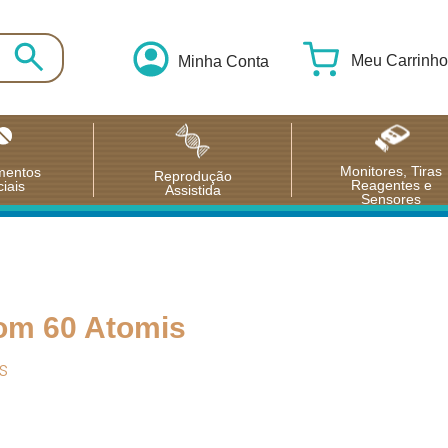
Meu Carrinho
Minha Conta
Monitores, Tiras
mentos
Reprodução
Reagentes e
iais
Assistida
Sensores
om 60 Atomis
s