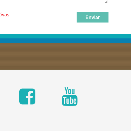
órios
Enviar