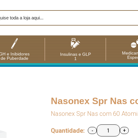
Medica
GH e Inibidores
Insulinas e GLP
Espec
de Puberdade
1
Nasonex Spr Nas c
Nasonex Spr Nas com 60 Atomi
Quantidade:
-
+