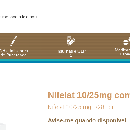
Medica
GH e Inibidores
Insulinas e GLP
Espec
de Puberdade
1
Nifelat 10/25mg co
Nifelat 10/25 mg c/28 cpr
Avise-me quando disponível.