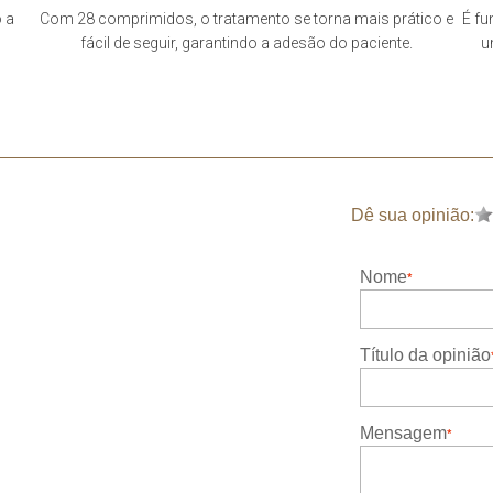
o a
Com 28 comprimidos, o tratamento se torna mais prático e
É fu
fácil de seguir, garantindo a adesão do paciente.
u
Dê sua opinião:
Nome
Título da opinião
Mensagem