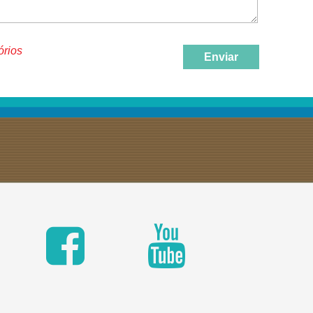
órios
Enviar