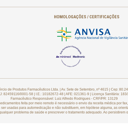
HOMOLOGAÇÕES / CERTIFICAÇÕES
cio de Produtos Farmacêuticos Ltda. | Av. Sete de Setembro, nº 4615 | Cep: 80.24
: 82459116/0001-58 | I.E.: 10182672-48 | AFE: 021361-9 | Licença Sanitária: 183
Farmacêutico Responsável: Luiz Alfredo Rodrigues - CRF/PR: 13129
camentos feita por meio remoto é necessário o envio da receita médica por fax, 
 ser usadas para automedicação e não substituem, em hipótese alguma, as orient
qualquer problema de saúde e prescrever o tratamento adequado. Ao persistirem o