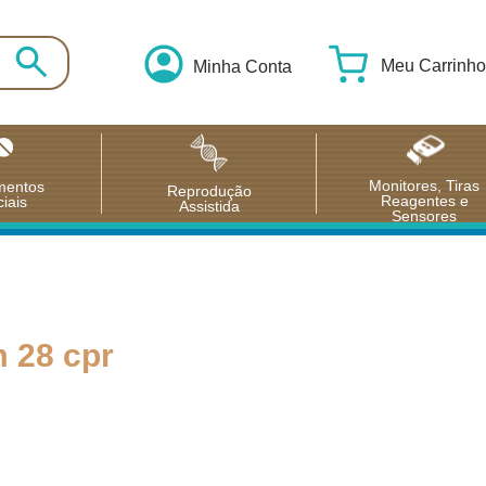
Meu Carrinho
Minha Conta
Monitores, Tiras
mentos
Reprodução
Reagentes e
iais
Assistida
Sensores
m 28 cpr