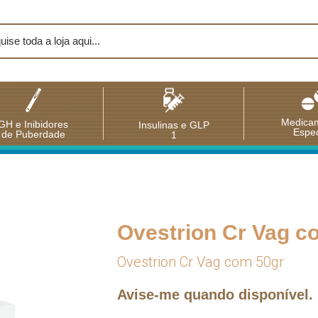
Medica
GH e Inibidores
Insulinas e GLP
Espec
de Puberdade
1
Ovestrion Cr Vag c
Ovestrion Cr Vag com 50gr
Avise-me quando disponível.