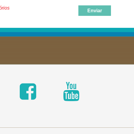
órios
Enviar