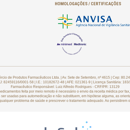
HOMOLOGAÇÕES / CERTIFICAÇÕES
cio de Produtos Farmacêuticos Ltda. | Av. Sete de Setembro, nº 4615 | Cep: 80.24
: 82459116/0001-58 | I.E.: 10182672-48 | AFE: 021361-9 | Licença Sanitária: 183
Farmacêutico Responsável: Luiz Alfredo Rodrigues - CRF/PR: 13129
camentos feita por meio remoto é necessário o envio da receita médica por fax, 
 ser usadas para automedicação e não substituem, em hipótese alguma, as orient
qualquer problema de saúde e prescrever o tratamento adequado. Ao persistirem o