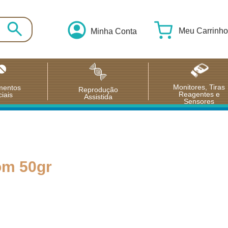
Meu Carrinho
Minha Conta
Monitores, Tiras
mentos
Reprodução
Reagentes e
iais
Assistida
Sensores
om 50gr