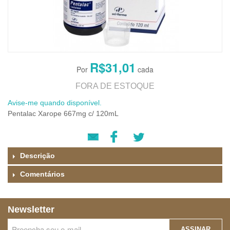
R$31,01
FORA DE ESTOQUE
Avise-me quando disponível.
Pentalac Xarope 667mg c/ 120mL
Descrição
Comentários
Newsletter
ASSINAR