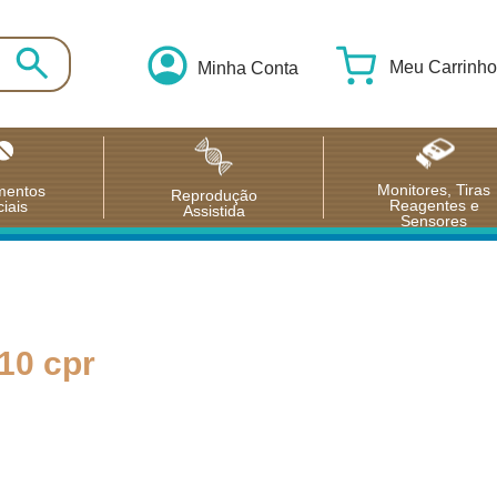
Meu Carrinho
Minha Conta
Monitores, Tiras
mentos
Reprodução
Reagentes e
iais
Assistida
Sensores
10 cpr