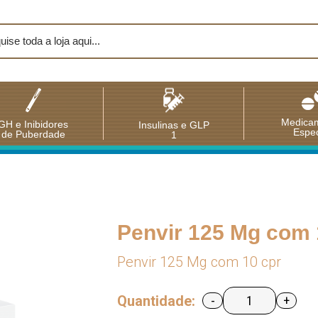
Medica
GH e Inibidores
Insulinas e GLP
Espec
de Puberdade
1
Penvir 125 Mg com 
Penvir 125 Mg com 10 cpr
Quantidade:
-
+