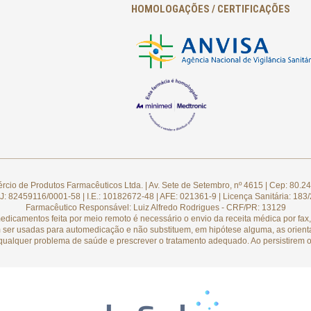
HOMOLOGAÇÕES / CERTIFICAÇÕES
cio de Produtos Farmacêuticos Ltda. | Av. Sete de Setembro, nº 4615 | Cep: 80.24
: 82459116/0001-58 | I.E.: 10182672-48 | AFE: 021361-9 | Licença Sanitária: 183
Farmacêutico Responsável: Luiz Alfredo Rodrigues - CRF/PR: 13129
camentos feita por meio remoto é necessário o envio da receita médica por fax, 
 ser usadas para automedicação e não substituem, em hipótese alguma, as orient
qualquer problema de saúde e prescrever o tratamento adequado. Ao persistirem o