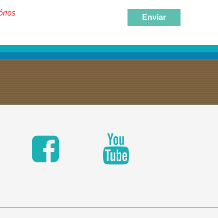
órios
Enviar